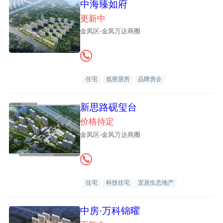
中海臻如府
更新中
金凤区-金凤万达商圈
住宅
低密居所
品牌房企
新思路砚玺台
价格待定
金凤区-金凤万达商圈
住宅
科技住宅
宜居生态地产
中房·万科锦曜